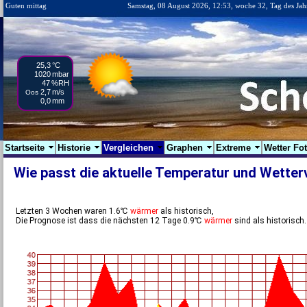
Guten mittag
Samstag, 08 August 2026, 12:53, woche 32, Tag des Jah
25,3
°C
1020
mbar
47
%RH
2,7
m/s
Oos
0,0
mm
Startseite
Historie
Vergleichen
Graphen
Extreme
Wetter Fo
Wie passt die aktuelle Temperatur und Wetter
Letzten 3 Wochen waren 1.6℃
wärmer
als historisch,
Die Prognose ist dass die nächsten 12 Tage 0.9℃
wärmer
sind als historisch.